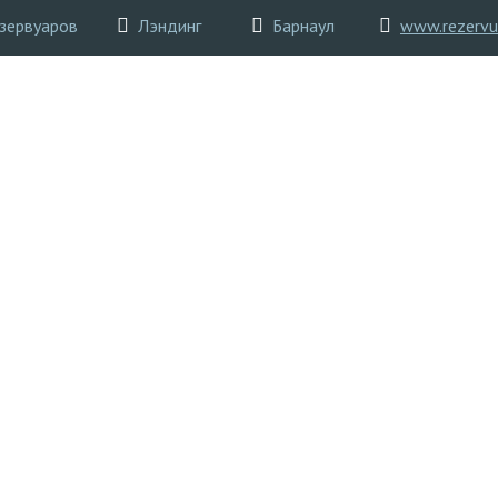
езервуаров
Лэндинг
Барнаул
www.rezervu